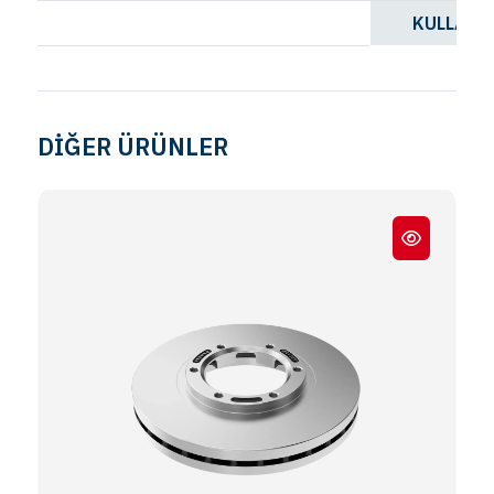
KULLANI
DİĞER ÜRÜNLER
EURO 5