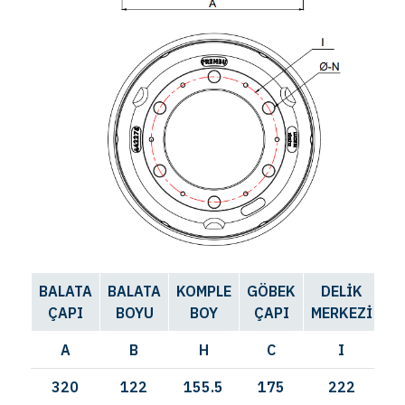
BALATA
BALATA
KOMPLE
GÖBEK
DELİK
D
ÇAPI
BOYU
BOY
ÇAPI
MERKEZİ
SA
A
B
H
C
I
320
122
155.5
175
222