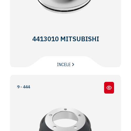
4413010 MITSUBISHI
İNCELE
639 - 444