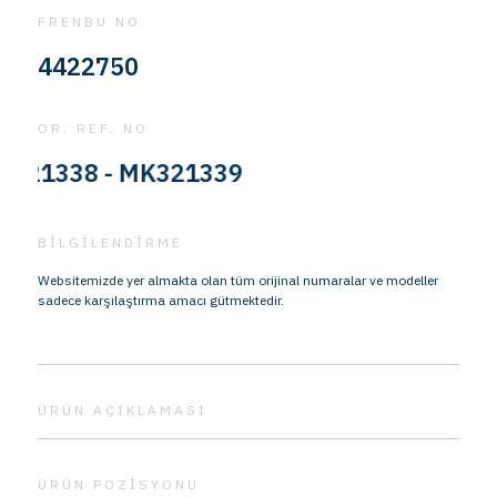
FRENBU NO
4422750
OR. REF. NO
1338 - MK321339
BİLGİLENDİRME
Websitemizde yer almakta olan tüm orijinal numaralar ve modeller
sadece karşılaştırma amacı gütmektedir.
ÜRÜN AÇIKLAMASI
ÜRÜN POZİSYONU