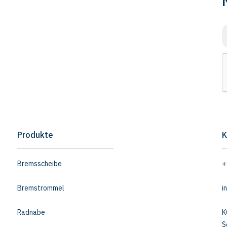
Produkte
K
Bremsscheibe
+
Bremstrommel
i
Radnabe
K
S