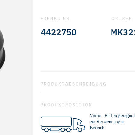
FRENBU NR.
OR. REF.
MK321338 - MK321339
4422750
PRODUKTBESCHREIBUNG
PRODUKTPOSITION
Vorne - Hinten geeigne
zur Verwendung im
Bereich