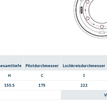
esamttiefe
Pilotdurchmesser
Lochkreisdurchmesser
H
C
I
155.5
175
222
V