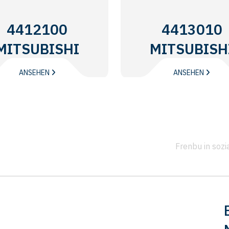
4412100
4413010
MITSUBISHI
MITSUBISH
ANSEHEN
ANSEHEN
Frenbu in soz