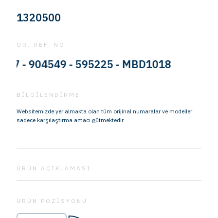
1320500
OR. REF. NO
 - 904549 - 595225 - MBD1018
BİLGİLENDİRME
Websitemizde yer almakta olan tüm orijinal numaralar ve modeller
sadece karşılaştırma amacı gütmektedir.
ÜRÜN AÇIKLAMASI
ÜRÜN POZİSYONU