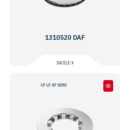
1310520 DAF
İNCELE
CF LF XF SERIES / ADB22X