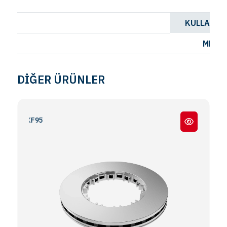
KULLANIL
MERIT
DİĞER ÜRÜNLER
CF85 - XF95