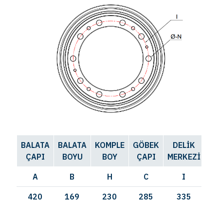
BALATA
BALATA
KOMPLE
GÖBEK
DELİK
D
ÇAPI
BOYU
BOY
ÇAPI
MERKEZİ
SA
A
B
H
C
I
420
169
230
285
335
10