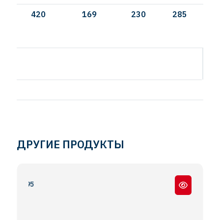
420
169
230
285
И
ДРУГИЕ ПРОДУКТЫ
CF85 - XF95