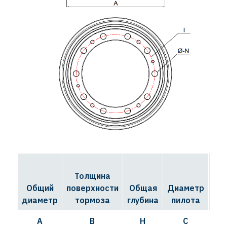
Толщина
Д
Общий
поверхности
Общая
Диаметр
ок
диаметр
тормоза
глубина
пилота
A
B
H
C