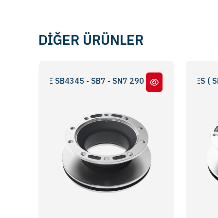
DİĞER ÜRÜNLER
NE SB4345 - SB7 - SN7 290 LIK DAR BOĞAZ
SKH SERİ - SKS SERIES ( SB4309 - S