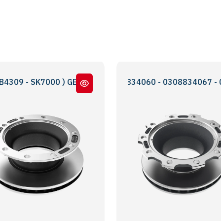
K7000 ) GENİŞ BOĞAZ YENİ MODEL
0308834020 - 0308834060 - 0308834067 - 0308834040
BPW KOGEL-SKH S