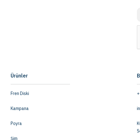
Ürünler
B
Fren Diski
+
Kampana
i
Poyra
K
S
Şim