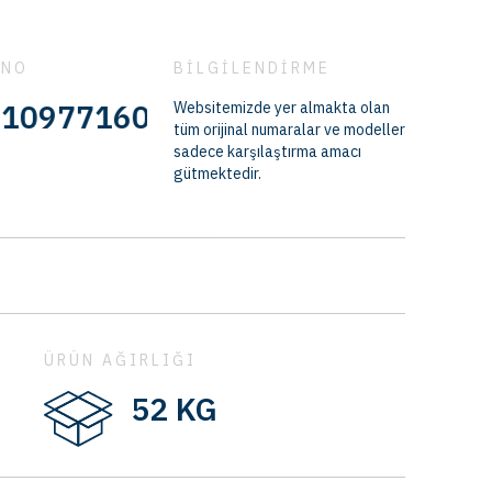
 NO
BİLGİLENDİRME
160 - 0310977770 - MBD1019
Websitemizde yer almakta olan
tüm orijinal numaralar ve modeller
sadece karşılaştırma amacı
gütmektedir.
ÜRÜN AĞIRLIĞI
52 KG