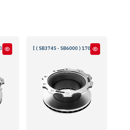
 - 0308834047 - 0300224093 - MBR5061 - MBR5180
ERİ ( SB3745 - SB6000 ) 170 LİK DAR BOĞAZ - 170 NARR