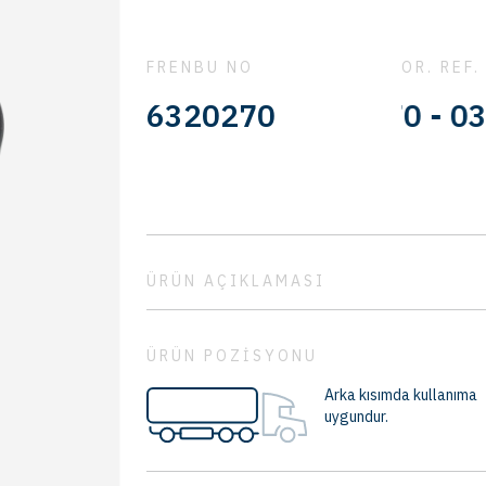
FRENBU NO
OR. REF.
0310677570 - 0310977
6320270
ÜRÜN AÇIKLAMASI
ÜRÜN POZİSYONU
Arka kısımda kullanıma
uygundur.