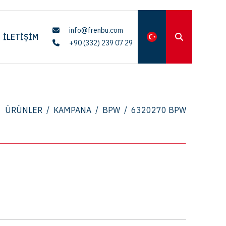
info@frenbu.com
İLETIŞIM
+90 (332) 239 07 29
ÜRÜNLER
/
KAMPANA
/
BPW
/
6320270 BPW