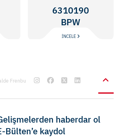
6310190
BPW
İNCELE
alde Frenbu
Gelişmelerden haberdar ol
E-Bülten’e kaydol