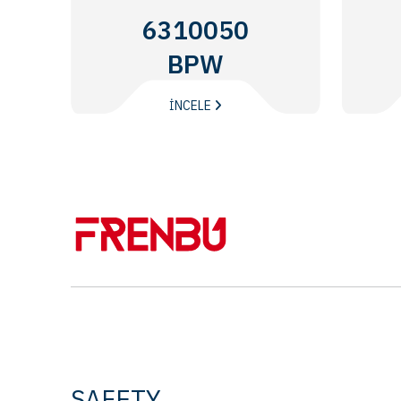
6310050
BPW
İNCELE
SAFETY