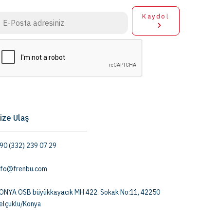
Kaydol
ize Ulaş
90 (332) 239 07 29
nfo@frenbu.com
ONYA OSB büyükkayacık MH 422. Sokak No:11, 42250
elçuklu/Konya