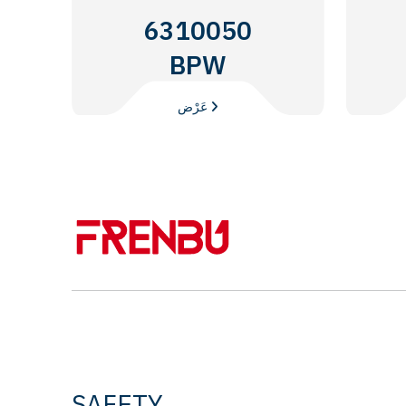
6310050
BPW
عَرْض
SAFETY