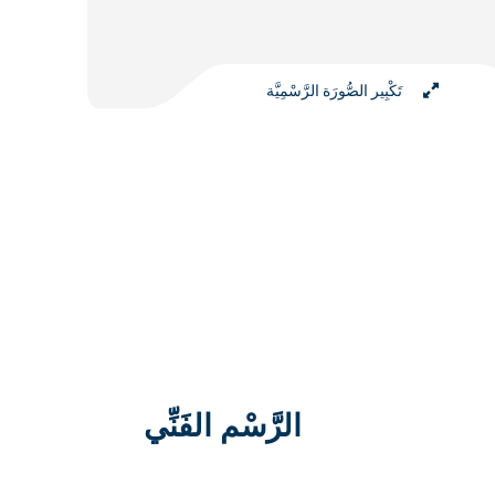
تَكْبِير الصُّورَة الرَّسْمِيَّة
الرَّسْم الفَنِّي