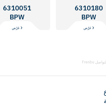
6310051
6310180
BPW
BPW
عَرْض
عَرْض
 التواصل