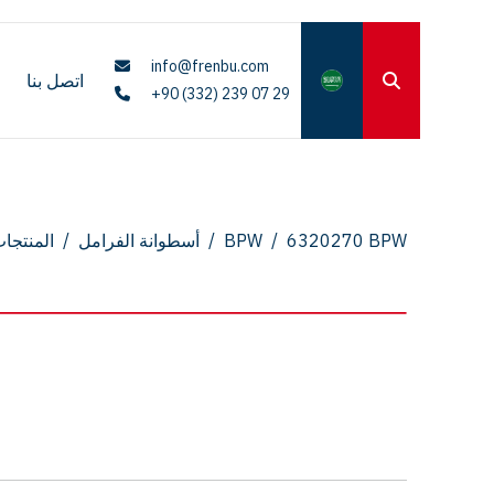
info@frenbu.com
اتصل بنا
+90 (332) 239 07 29
6320270 BPW
/
BPW
/
أسطوانة الفرامل
/
المنتجا