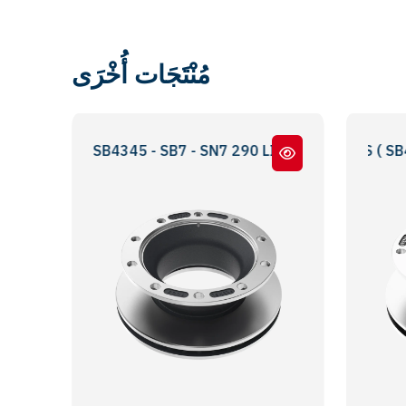
مُنْتَجَات أُخْرَى
E SB4345 - SB7 - SN7 290 LIK DAR BOĞAZ
SKH SERİ - SKS SERIES ( SB4309 - SK