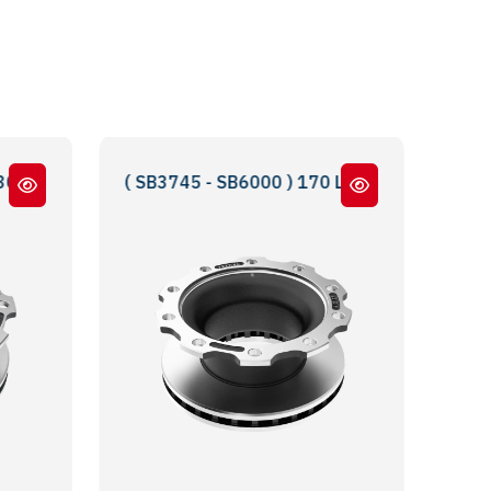
- 0308834047 - 0300224093 - MBR5061 - MBR5180
Rİ ( SB3745 - SB6000 ) 170 LİK DAR BOĞAZ - 170 NARR