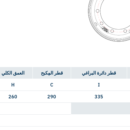
قطر دائرة البراغي
قطر المِكبح
العمق الكلي
H
C
I
260
290
335