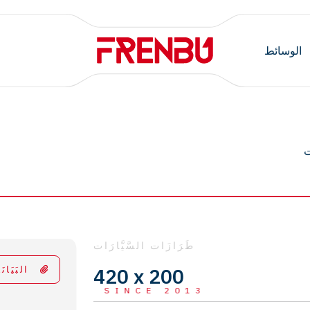
الوسائط
ت
طَرَازَات السَّيَّارَات
420 x 200
البَيَانَ
SINCE 2013