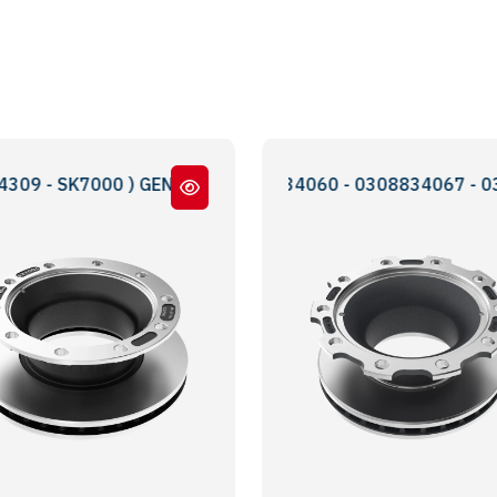
7000 ) GENİŞ BOĞAZ YENİ MODEL
0308834020 - 0308834060 - 0308834067 - 0308834040 
BPW KOGEL-SKH SE