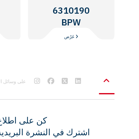
6310190
BPW
عَرْض
Frenbu على وسائل
كن على اطلاع
اشترك في النشرة البريدية