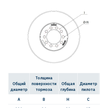
Толщина
Д
Общий
поверхности
Общая
Диаметр
ок
диаметр
тормоза
глубина
пилота
A
B
H
C