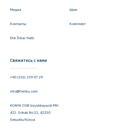
Медиа
Шим
Контакты
Комплект
Etik İhbar Hattı
Свяжитесь с нами
+90 (332) 239 07 29
info@frenbu.com
KONYA OSB büyükkayacık MH
422. Sokak No:11, 42250
Selçuklu/Konya