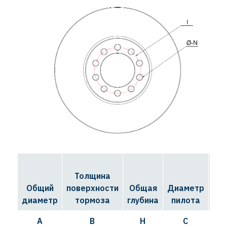
Толщина
Д
Общий
поверхности
Общая
Диаметр
ок
диаметр
тормоза
глубина
пилота
A
B
H
C