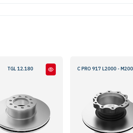
180 - L 2000
TGM - TGL 12.180 - BMC PRO 917 L2000 - M2000 SERİ
L2000 - 8224 - 9.2