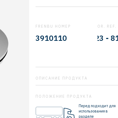
FRENBU НОМЕР
OR. REF.
81508030023 - 8150803
3910110
ОПИСАНИЕ ПРОДУКТА
ПОЛОЖЕНИЕ ПРОДУКТА
Перед подходит для
использования в
разделе