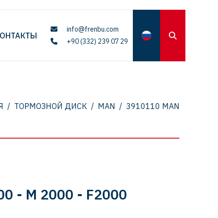
info@frenbu.com
ОНТАКТЫ
+90 (332) 239 07 29
Я
/
ТОРМОЗНОЙ ДИСК
/
MAN
/
3910110 MAN
00 - M 2000 - F2000