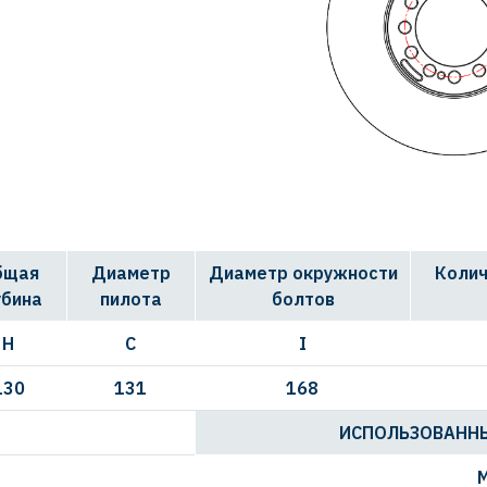
бщая
Диаметр
Диаметр окружности
Колич
убина
пилота
болтов
H
C
I
130
131
168
ИСПОЛЬЗОВАННЫ
M