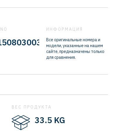
 NO
ИНФОРМАЦИЯ
0031 - 81508030038 - 81508030
Все оригинальные номера и
модели, указанные на нашем
сайте, предназначены только
для сравнения.
ВЕС ПРОДУКТА
33.5 KG