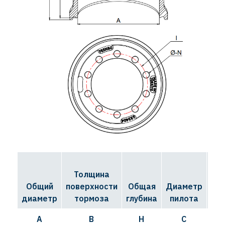
Толщина
Д
Общий
поверхности
Общая
Диаметр
ок
диаметр
тормоза
глубина
пилота
A
B
H
C