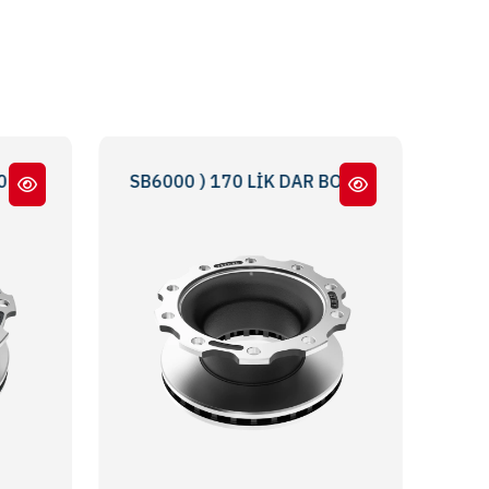
8834047 - 0300224093 - MBR5061 - MBR5180
SB3745 - SB6000 ) 170 LİK DAR BOĞAZ - 170 NARROW THR