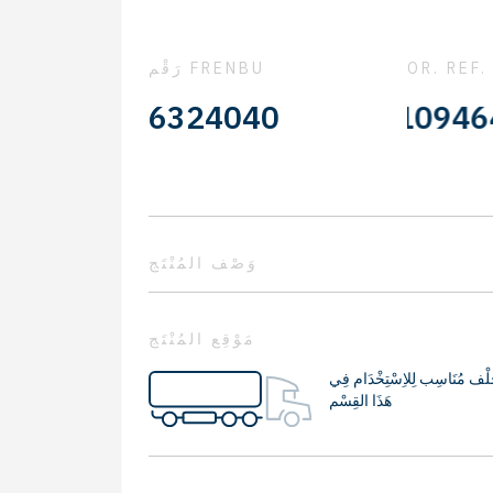
OR. REF.
رَقْم FRENBU
0310546200 - 0310946400
6324040
وَصْف المُنْتَج
مَوْقِع المُنْتَج
لْف مُنَاسِب لِلاِسْتِخْدَام فِي
هَذَا القِسْم