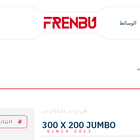
الوسائط
ت
طَرَازَات السَّيَّارَات
300 X 200 JUMBO
البَيَانَ
SINCE 2013