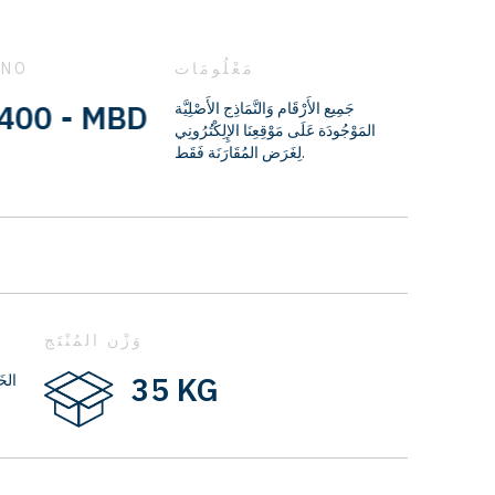
مَعْلُومَات
 NO
 - MBD1052
جَمِيع الأَرْقَام وَالنَّمَاذِج الأَصْلِيَّة
المَوْجُودَة عَلَى مَوْقِعِنَا الإِلِكْتُرُونِي
لِغَرَض المُقَارَنَة فَقَط.
وَزْن المُنْتَج
35 KG
الخَ