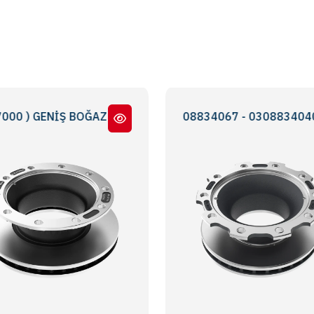
 GENİŞ BOĞAZ YENİ MODEL
834020 - 0308834060 - 0308834067 - 0308834040 - 030
BPW KOGEL-SKH SERİ ( 