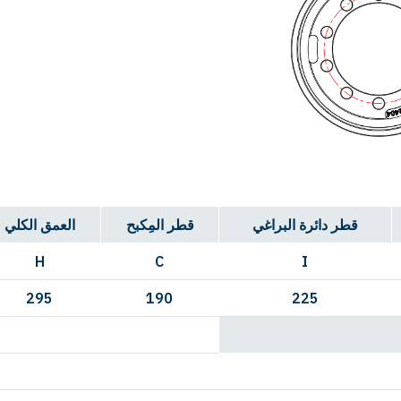
قطر دائرة البراغي
قطر المِكبح
العمق الكلي
H
C
I
295
190
225