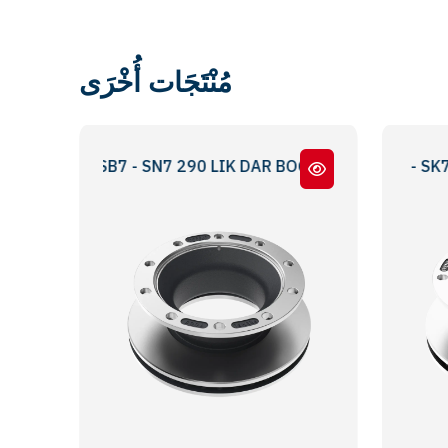
مُنْتَجَات أُخْرَى
345 - SB7 - SN7 290 LIK DAR BOĞAZ
SKH SERİ - SKS SERIES ( SB4309 - SK7000 )
0308