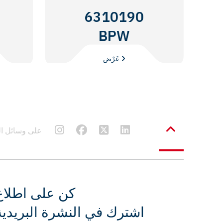
6310190
BPW
عَرْض
Frenbu على وسائل
كن على اطلاع
اشترك في النشرة البريدية