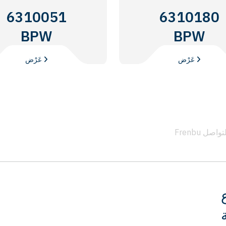
6310051
6310180
BPW
BPW
عَرْض
عَرْض
 التواصل