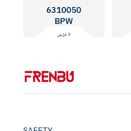
6310050
BPW
عَرْض
SAFETY