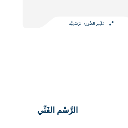
تَكْبِير الصُّورَة الرَّسْمِيَّة
الرَّسْم الفَنِّي