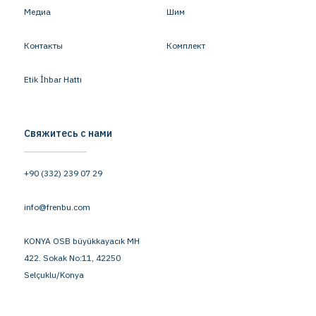
Медиа
Шим
Контакты
Комплект
Etik İhbar Hattı
Свяжитесь с нами
+90 (332) 239 07 29
info@frenbu.com
KONYA OSB büyükkayacık MH
422. Sokak No:11, 42250
Selçuklu/Konya