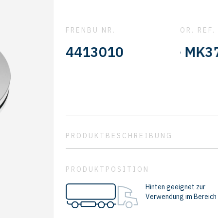
FRENBU NR.
OR. REF.
MX925100 - MK374048 
4413010
PRODUKTBESCHREIBUNG
PRODUKTPOSITION
Hinten geeignet zur
Verwendung im Bereich