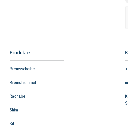
Produkte
K
Bremsscheibe
+
Bremstrommel
i
Radnabe
K
S
Shim
Kit