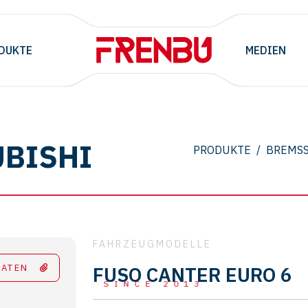
DUKTE
MEDIEN
UBISHI
PRODUKTE
/
BREMSS
FAHRZEUGMODELLE
DATEN
FUSO CANTER EURO 6
SINCE 2013