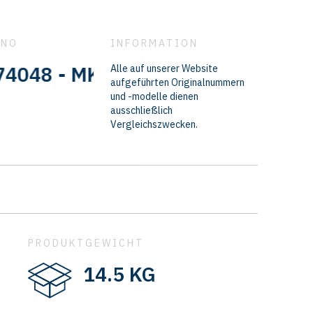
 NO
INFORMATION
- MK584504 - QMK374048 - QMK
Alle auf unserer Website
aufgeführten Originalnummern
und -modelle dienen
ausschließlich
Vergleichszwecken.
PRODUKTGEWICHT
14.5 KG