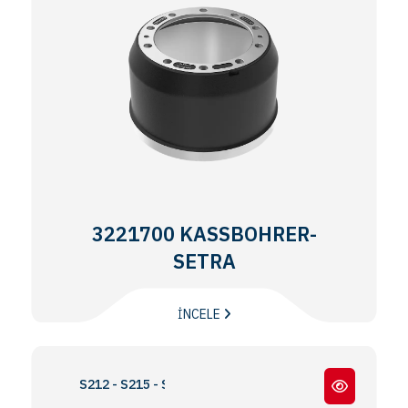
3221700 KASSBOHRER-
SETRA
İNCELE
S212 - S215 - S140