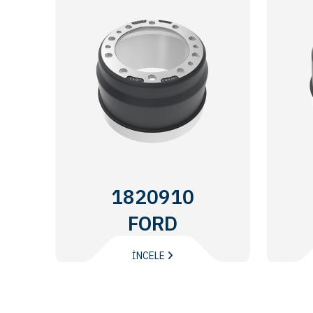
1820910
FORD
TRUCKS
İNCELE