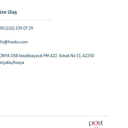
ize Ulaş
90 (332) 239 07 29
nfo@frenbu.com
ONYA OSB büyükkayacık MH 422. Sokak No:11, 42250
elçuklu/Konya