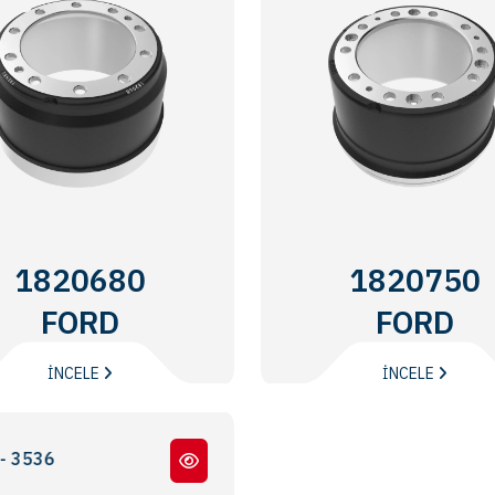
1820680
1820750
FORD
FORD
TRUCKS
TRUCKS
İNCELE
İNCELE
536