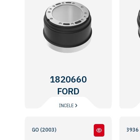
1820660
FORD
TRUCKS
İNCELE
CARGO (2003)
FORD CARGO 4136 - 3936 - 3