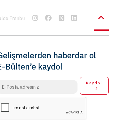
alde Frenbu
Gelişmelerden haberdar ol
E-Bülten’e kaydol
Kaydol