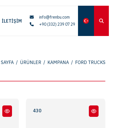
info@frenbu.com
İLETIŞIM
+90 (332) 239 07 29
 SAYFA
/
ÜRÜNLER
/
KAMPANA
/
FORD TRUCKS
FORD CARGO 2530