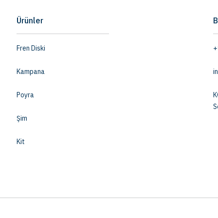
Ürünler
B
Fren Diski
+
Kampana
i
Poyra
K
S
Şim
Kit