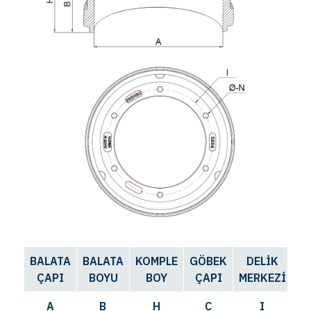
BALATA
BALATA
KOMPLE
GÖBEK
DELİK
D
ÇAPI
BOYU
BOY
ÇAPI
MERKEZİ
SA
A
B
H
C
I