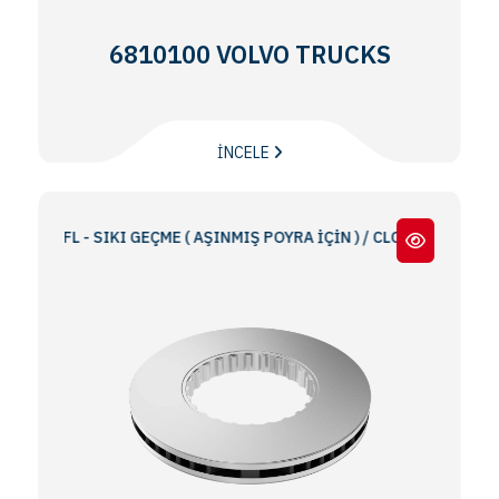
6810100 VOLVO TRUCKS
İNCELE
12 / FL - SIKI GEÇME ( AŞINMIŞ POYRA İÇİN ) / CLOSE FIT (FOR WEAR