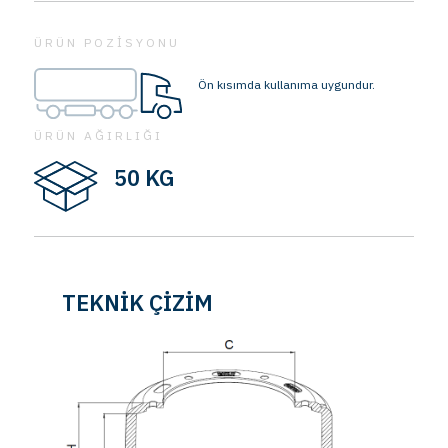
ÜRÜN POZİSYONU
Ön kısımda kullanıma uygundur.
ÜRÜN AĞIRLIĞI
50 KG
TEKNİK ÇİZİM