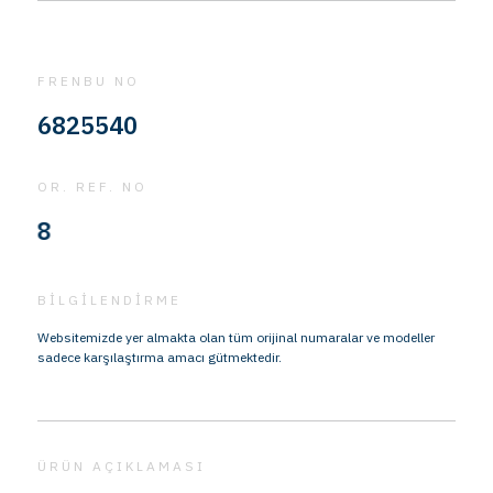
FRENBU NO
6825540
OR. REF. NO
1599
BİLGİLENDİRME
Websitemizde yer almakta olan tüm orijinal numaralar ve modeller
sadece karşılaştırma amacı gütmektedir.
ÜRÜN AÇIKLAMASI