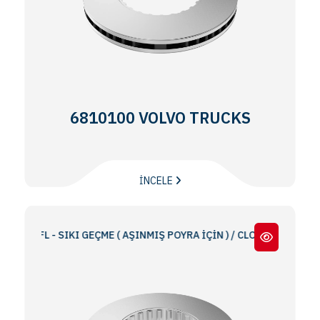
6810100 VOLVO TRUCKS
İNCELE
2 / FL - SIKI GEÇME ( AŞINMIŞ POYRA İÇİN ) / CLOSE FIT (FOR WEARE