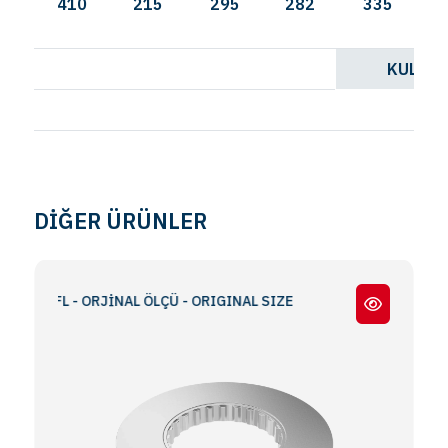
410
215
295
282
335
10
KULLAN
ME
DİĞER ÜRÜNLER
2 / FL - ORJİNAL ÖLÇÜ - ORIGINAL SIZE