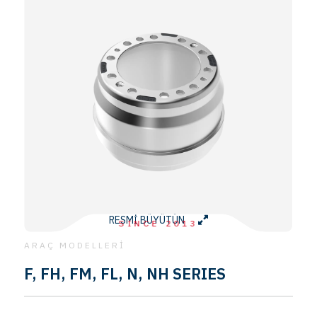
RESMİ BÜYÜTÜN
SINCE 2013
ARAÇ MODELLERİ
F, FH, FM, FL, N, NH SERIES