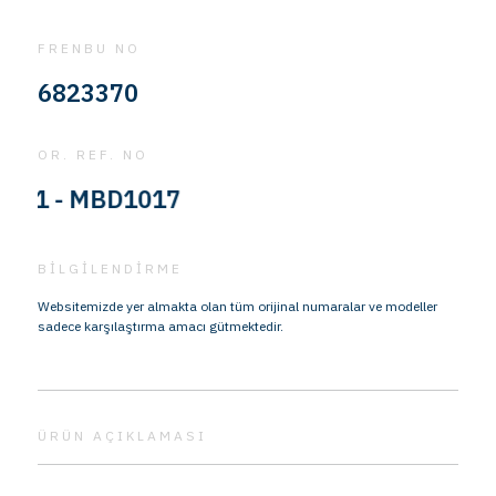
FRENBU NO
6823370
OR. REF. NO
 - MBD1017
BİLGİLENDİRME
Websitemizde yer almakta olan tüm orijinal numaralar ve modeller
sadece karşılaştırma amacı gütmektedir.
ÜRÜN AÇIKLAMASI