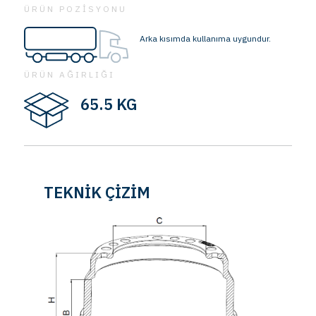
ÜRÜN POZİSYONU
Arka kısımda kullanıma uygundur.
ÜRÜN AĞIRLIĞI
65.5 KG
TEKNİK ÇİZİM