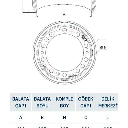
BALATA
BALATA
KOMPLE
GÖBEK
DELİK
ÇAPI
BOYU
BOY
ÇAPI
MERKEZİ
S
A
B
H
C
I