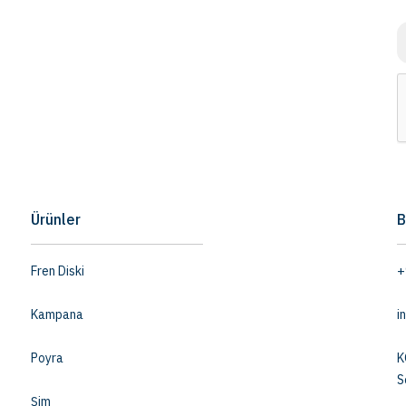
Ürünler
B
Fren Diski
+
Kampana
i
Poyra
K
S
Şim