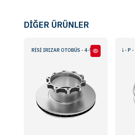
DİĞER ÜRÜNLER
5 SERİSİ IRIZAR OTOBÜS - 4-5 SERIES IRIZAR BUS
G - P - R - T SERİLERİ / G - P - R - T SERIE