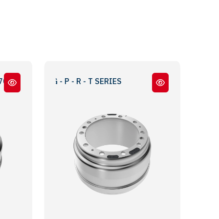
İ / G - P - R - T SERIES