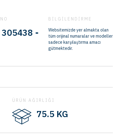
 NO
BİLGİLENDİRME
38 - 1414435 - 293543 - 1385893
Websitemizde yer almakta olan
tüm orijinal numaralar ve modeller
sadece karşılaştırma amacı
gütmektedir.
ÜRÜN AĞIRLIĞI
75.5 KG