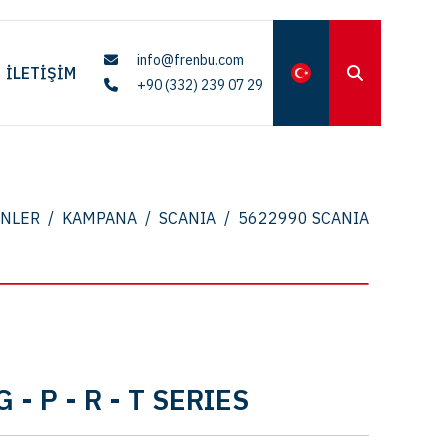
info@frenbu.com
İLETIŞIM
+90 (332) 239 07 29
NLER
/
KAMPANA
/
SCANIA
/
5622990 SCANIA
G - P - R - T SERIES