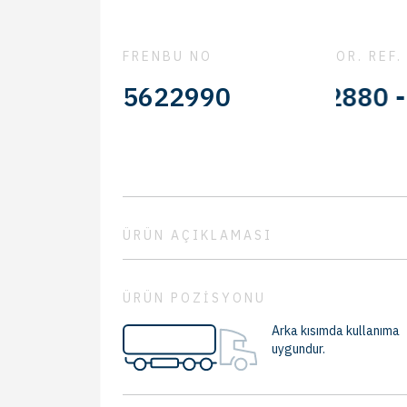
FRENBU NO
OR. REF.
360573 - 342880 - 3054
5622990
ÜRÜN AÇIKLAMASI
ÜRÜN POZİSYONU
Arka kısımda kullanıma
uygundur.