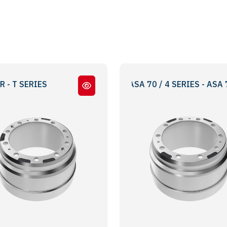
S
2,3 SERIES - AMD 105, ASA 70 / 4 SERIES - ASA 70
G - P - R - T SERİLER