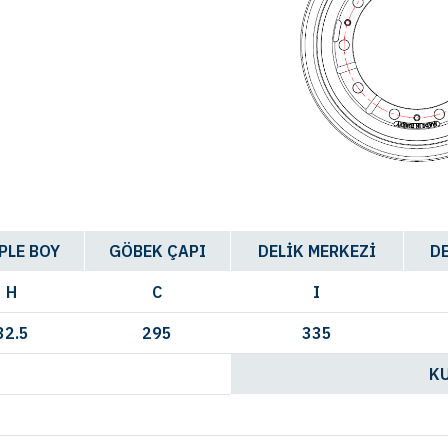
PLE BOY
GÖBEK ÇAPI
DELİK MERKEZİ
DE
H
C
I
32.5
295
335
K