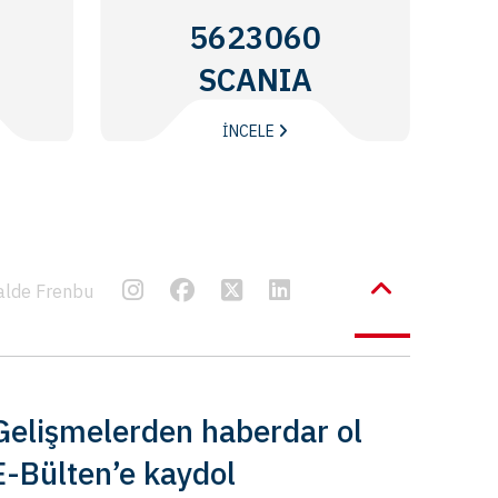
5623060
SCANIA
İNCELE
alde Frenbu
Gelişmelerden haberdar ol
E-Bülten’e kaydol