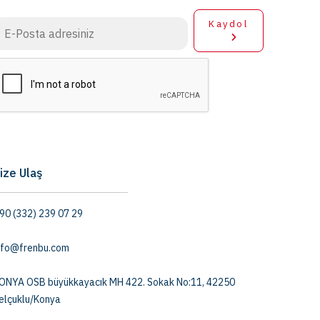
Kaydol
ize Ulaş
90 (332) 239 07 29
nfo@frenbu.com
ONYA OSB büyükkayacık MH 422. Sokak No:11, 42250
elçuklu/Konya