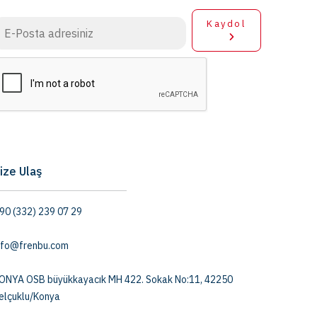
Kaydol
ize Ulaş
90 (332) 239 07 29
nfo@frenbu.com
ONYA OSB büyükkayacık MH 422. Sokak No:11, 42250
elçuklu/Konya