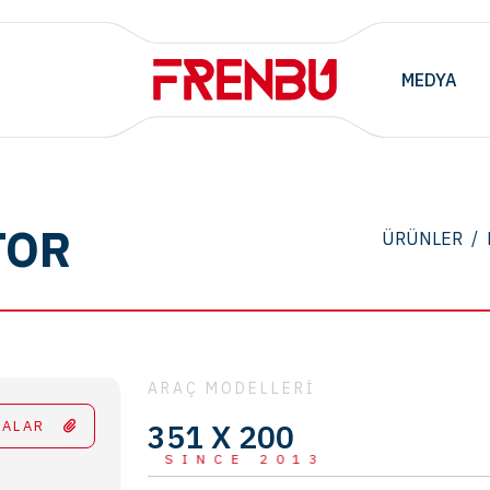
MEDYA
TOR
ÜRÜNLER
/
ARAÇ MODELLERİ
TALAR
351 X 200
SINCE 2013