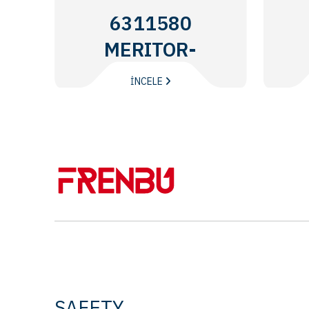
6311580
MERITOR-
ROR
İNCELE
SAFETY