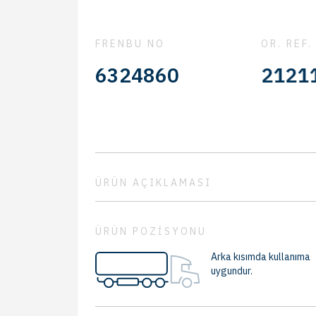
FRENBU NO
OR. REF.
21211966 - 21211966S
6324860
ÜRÜN AÇIKLAMASI
ÜRÜN POZİSYONU
Arka kısımda kullanıma
uygundur.