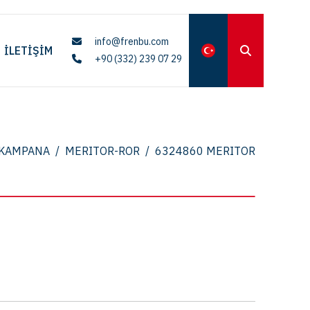
info@frenbu.com
İLETIŞIM
+90 (332) 239 07 29
KAMPANA
/
MERITOR-ROR
/
6324860 MERITOR