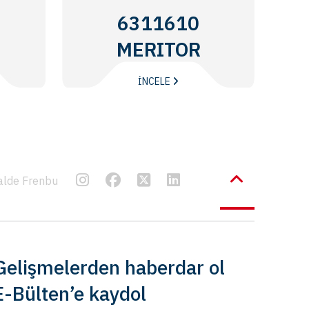
6311610
MERITOR
İNCELE
alde Frenbu
Gelişmelerden haberdar ol
E-Bülten’e kaydol