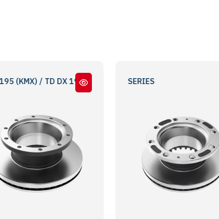
/ TD DX 195
LM - TM SERİ - LM - TM SERIES
LM - TA SERİ - LM