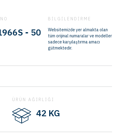
 NO
BİLGİLENDİRME
 - 5021138818
Websitemizde yer almakta olan
tüm orijinal numaralar ve modeller
sadece karşılaştırma amacı
gütmektedir.
ÜRÜN AĞIRLIĞI
42 KG