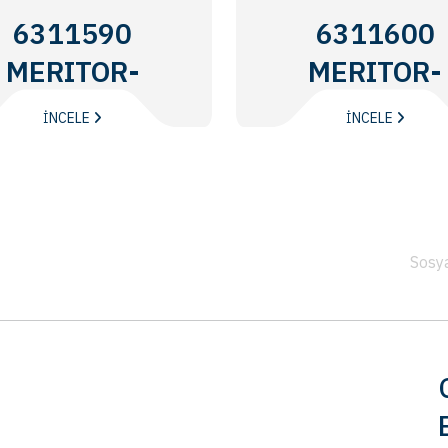
6311590
6311600
MERITOR-
MERITOR-
ROR
ROR
İNCELE
İNCELE
Sosy