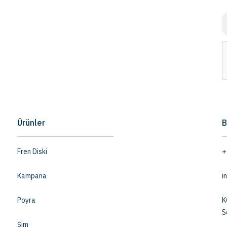
Ürünler
B
Fren Diski
+
Kampana
i
Poyra
K
S
Şim