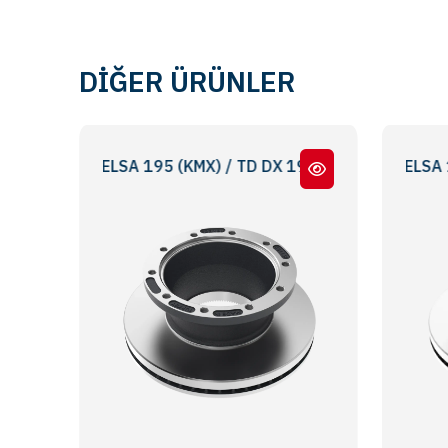
DİĞER ÜRÜNLER
LM ELSA 195 (KMX) / TD DX 195 - ABS Lİ - WITH ABS
LM DX 195 (HMX) / LM ELSA 195 (KMX) 