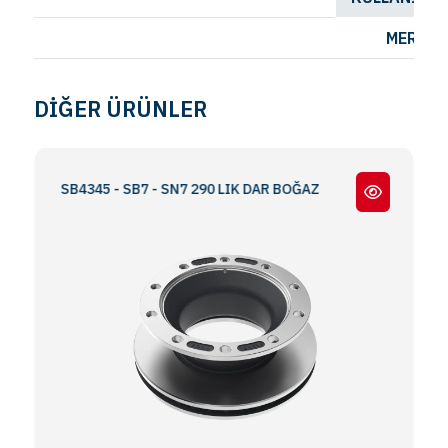
MERITO
DİĞER ÜRÜNLER
NE SB4345 - SB7 - SN7 290 LIK DAR BOĞAZ