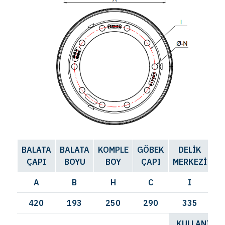
BALATA
BALATA
KOMPLE
GÖBEK
DELİK
D
ÇAPI
BOYU
BOY
ÇAPI
MERKEZİ
SA
A
B
H
C
I
420
193
250
290
335
KULLANILDI