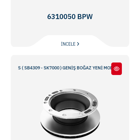
6310050 BPW
İNCELE
RIES ( SB4309 - SK7000 ) GENİŞ BOĞAZ YENİ MODEL