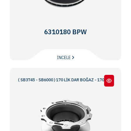
6310180 BPW
İNCELE
İ ( SB3745 - SB6000 ) 170 LİK DAR BOĞAZ - 170 NARROW THROAT