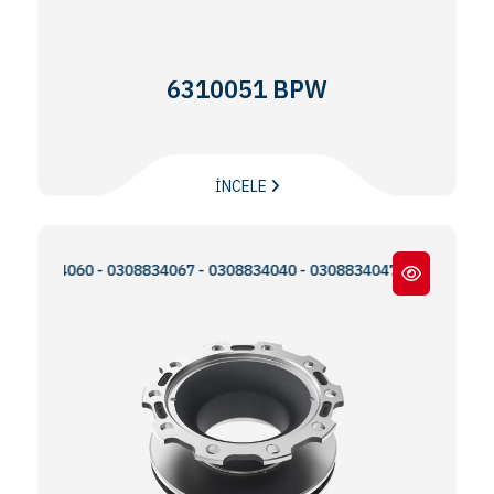
6310051 BPW
İNCELE
834060 - 0308834067 - 0308834040 - 0308834047 - 0300224093 - M