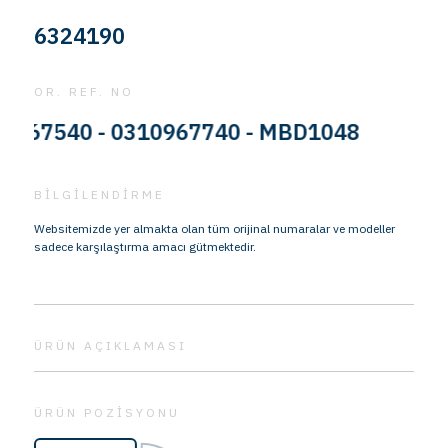
6324190
OR. REF. NO
7540 - 0310967740 - MBD1048
BİLGİLENDİRME
Websitemizde yer almakta olan tüm orijinal numaralar ve modeller
sadece karşılaştırma amacı gütmektedir.
ÜRÜN AÇIKLAMASI
ÜRÜN POZİSYONU