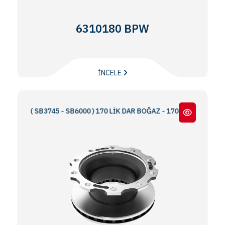
6310180 BPW
İNCELE
Rİ ( SB3745 - SB6000 ) 170 LİK DAR BOĞAZ - 170 NARROW THROAT