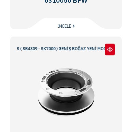
6310050 BPW
İNCELE
RIES ( SB4309 - SK7000 ) GENİŞ BOĞAZ YENİ MODEL