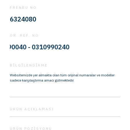
FRENBU NO
6324080
OR. REF. NO
0040 - 0310990240
BİLGİLENDİRME
Websitemizde yer almakta olan tüm orijinal numaralar ve modeller
sadece karşılaştırma amacı gütmektedir.
ÜRÜN AÇIKLAMASI
ÜRÜN POZİSYONU