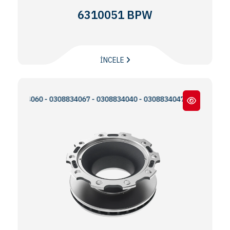
6310051 BPW
İNCELE
834060 - 0308834067 - 0308834040 - 0308834047 - 0300224093 - M