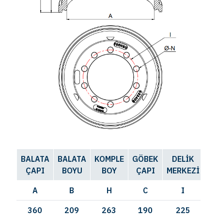
BALATA
BALATA
KOMPLE
GÖBEK
DELİK
D
ÇAPI
BOYU
BOY
ÇAPI
MERKEZİ
SA
A
B
H
C
I
360
209
263
190
225