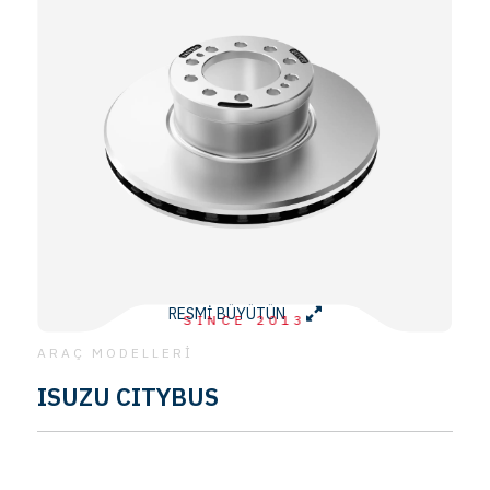
RESMİ BÜYÜTÜN
SINCE 2013
ARAÇ MODELLERİ
ISUZU CITYBUS