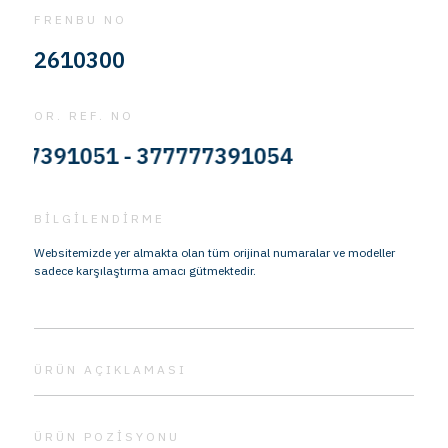
FRENBU NO
2610300
OR. REF. NO
391051 - 377777391054
BİLGİLENDİRME
Websitemizde yer almakta olan tüm orijinal numaralar ve modeller
sadece karşılaştırma amacı gütmektedir.
ÜRÜN AÇIKLAMASI
ÜRÜN POZİSYONU