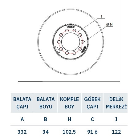
BALATA
BALATA
KOMPLE
GÖBEK
DELİK
D
ÇAPI
BOYU
BOY
ÇAPI
MERKEZİ
SA
A
B
H
C
I
332
34
102.5
91.6
122
1