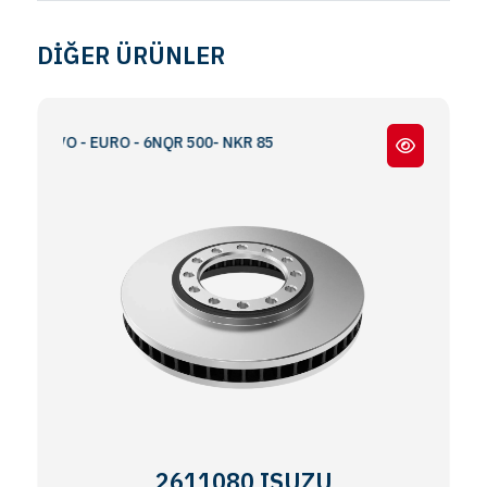
DİĞER ÜRÜNLER
 NOVO - EURO - 6NQR 500- NKR 85
2611080 ISUZU