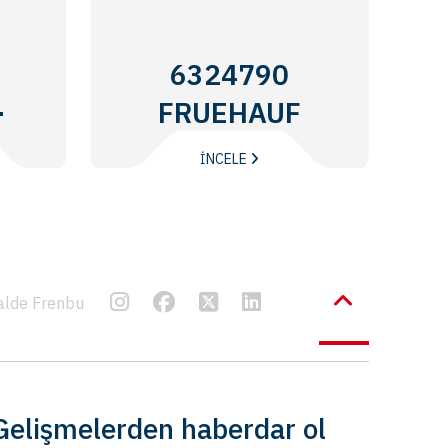
6324790
-
FRUEHAUF
İNCELE
alde Frenbu
Gelişmelerden haberdar ol