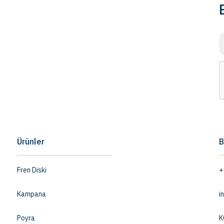
Ürünler
B
Fren Diski
+
Kampana
i
Poyra
K