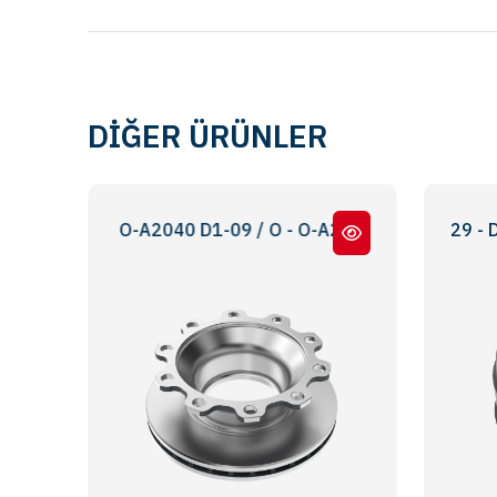
DİĞER ÜRÜNLER
 O - O-A2040 D1-09 / O - O-A2095 D1-09 / O - O-A2130 D1
D29 - D30