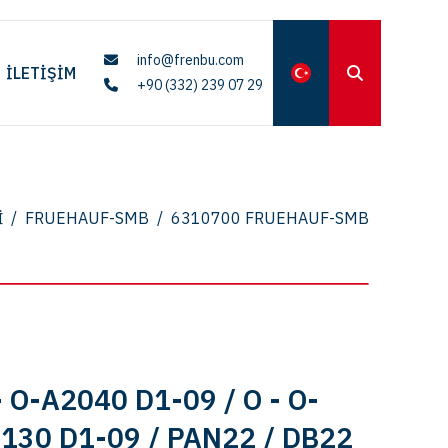
info@frenbu.com
İLETIŞIM
+90 (332) 239 07 29
I
/
FRUEHAUF-SMB
/
6310700 FRUEHAUF-SMB
- O-A2040 D1-09 / O - O-
2130 D1-09 / PAN22 / DB22