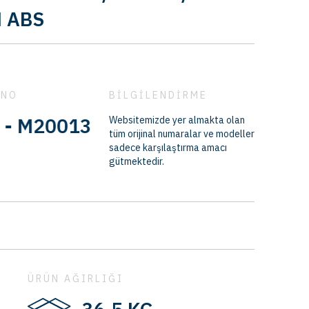
H ABS
 NO
BİLGİLENDİRME
0135 - M200135-1 - M2003501 - 
Websitemizde yer almakta olan
tüm orijinal numaralar ve modeller
sadece karşılaştırma amacı
gütmektedir.
ÜRÜN AĞIRLIĞI