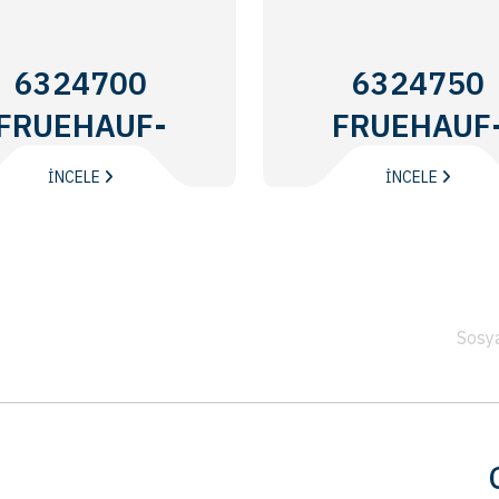
6324700
6324750
FRUEHAUF-
FRUEHAUF
SMB
SMB
İNCELE
İNCELE
Sosy