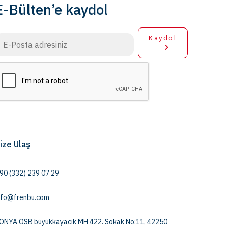
E-Bülten’e kaydol
Kaydol
ize Ulaş
90 (332) 239 07 29
nfo@frenbu.com
ONYA OSB büyükkayacık MH 422. Sokak No:11, 42250