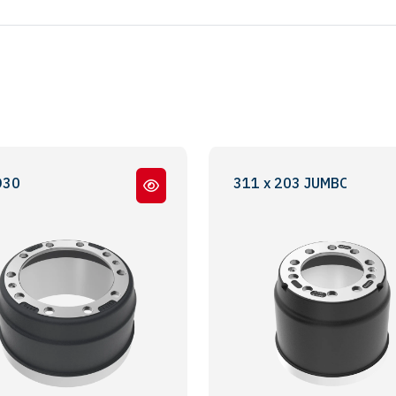
-09 / PAN22 / DB22 / SB7000
311 x 203 JUMBO