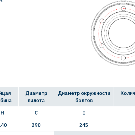
бщая
Диаметр
Диаметр окружности
Колич
убина
пилота
болтов
H
C
I
140
290
245