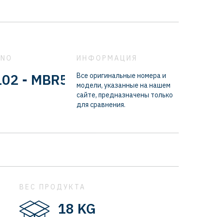
 NO
ИНФОРМАЦИЯ
- MBR5054 - MBR5095
Все оригинальные номера и
модели, указанные на нашем
сайте, предназначены только
для сравнения.
ВЕС ПРОДУКТА
18 KG