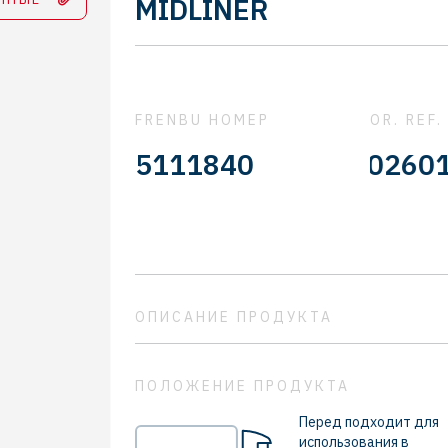
MIDLINER
FRENBU НОМЕР
OR. REF.
5010216932 - 5010260102 
5111840
ОПИСАНИЕ ПРОДУКТА
ПОЛОЖЕНИЕ ПРОДУКТА
Перед подходит для
использования в