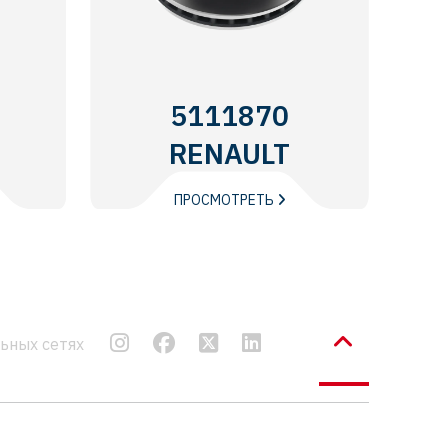
5111870
RENAULT
TRUCKS
ПРОСМОТРЕТЬ
льных сетях