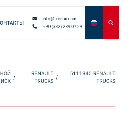
info@frenbu.com
ОНТАКТЫ
+90 (332) 239 07 29
ЗНОЙ
RENAULT
5111840 RENAULT
/
/
ДИСК
TRUCKS
TRUCKS