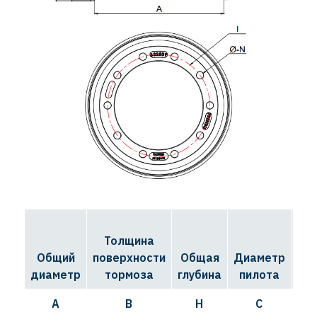
Толщина
Д
Общий
поверхности
Общая
Диаметр
ок
диаметр
тормоза
глубина
пилота
A
B
H
C