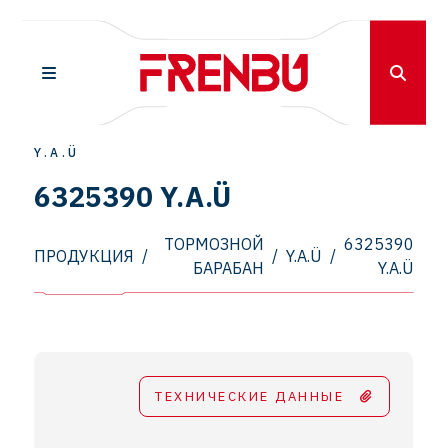
Y.A.Ü
6325390 Y.A.Ü
ТОРМОЗНОЙ
6325390
ПРОДУКЦИЯ
/
/
Y.A.Ü
/
БАРАБАН
Y.A.Ü
ТЕХНИЧЕСКИЕ ДАННЫЕ