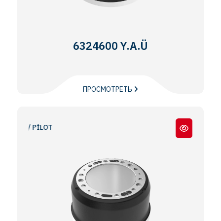
6324600 Y.A.Ü
ПРОСМОТРЕТЬ
T5 / PİLOT