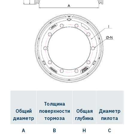
Толщина
Д
Общий
поверхности
Общая
Диаметр
ок
диаметр
тормоза
глубина
пилота
A
B
H
C