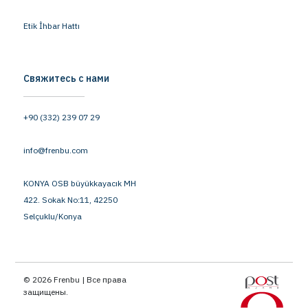
Etik İhbar Hattı
Свяжитесь с нами
+90 (332) 239 07 29
info@frenbu.com
KONYA OSB büyükkayacık MH
422. Sokak No:11, 42250
Selçuklu/Konya
© 2026 Frenbu | Все права
защищены.