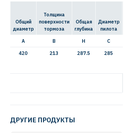
Толщина
Д
Общий
поверхности
Общая
Диаметр
ок
диаметр
тормоза
глубина
пилота
A
B
H
C
420
213
287.5
285
И
ДРУГИЕ ПРОДУКТЫ