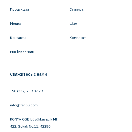
Продукция
Ступица
Медиа
Шим
Контакты
Комплект
Etik İhbar Hattı
Свяжитесь с нами
+90 (332) 239 07 29
info@frenbu.com
KONYA OSB büyükkayacık MH
422. Sokak No:11, 42250