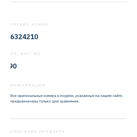
FRENBU НОМЕР
6324210
OR. REF. NO
310
ИНФОРМАЦИЯ
Все оригинальные номера и модели, указанные на нашем сайте,
предназначены только для сравнения.
ОПИСАНИЕ ПРОДУКТА