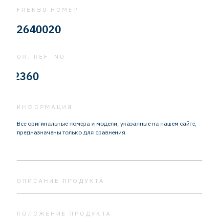
FRENBU НОМЕР
2640020
OR. REF. NO
897
ИНФОРМАЦИЯ
Все оригинальные номера и модели, указанные на нашем сайте,
предназначены только для сравнения.
ОПИСАНИЕ ПРОДУКТА
ПОЛОЖЕНИЕ ПРОДУКТА