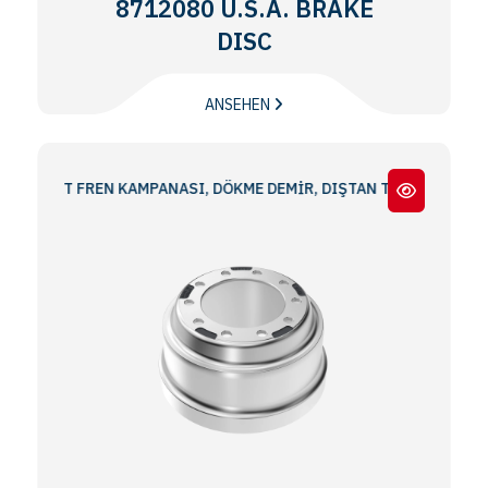
8712080 U.S.A. BRAKE
DISC
ANSEHEN
ART FREN KAMPANASI, DÖKME DEMİR, DIŞTAN TAKMA 16.50x7.00 