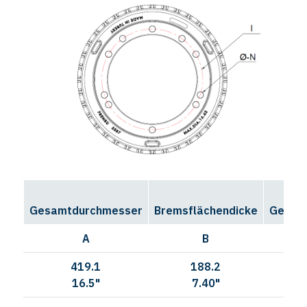
Gesamtdurchmesser
Bremsflächendicke
Gesamt
A
B
419.1
188.2
22
16.5"
7.40"
8.7