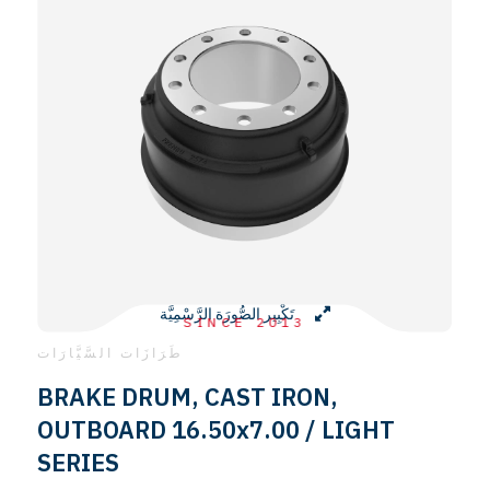
تَكْبِير الصُّورَة الرَّسْمِيَّة
SINCE 2013
طَرَازَات السَّيَّارَات
BRAKE DRUM, CAST IRON,
OUTBOARD 16.50x7.00 / LIGHT
SERIES