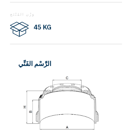
وَزْن المُنْتَج
45 KG
الرَّسْم الفَنِّي