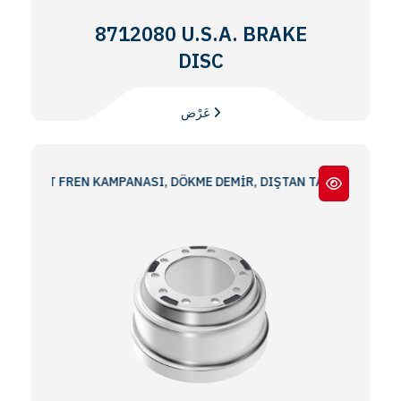
8712080 U.S.A. BRAKE
DISC
عَرْض
ART FREN KAMPANASI, DÖKME DEMİR, DIŞTAN TAKMA 16.50x7.00 S