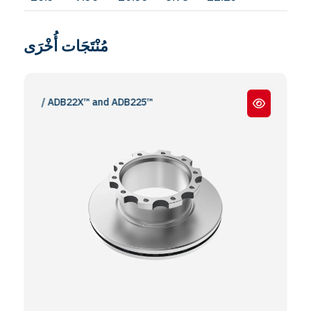
مُنْتَجَات أُخْرَى
mse / ADB22X™ and ADB225™