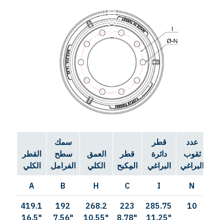
عدد
قطر
سمك
ثقوب
دائرة
قطر
العمق
سطح
القطر
غي
البراغي
البراغي
المِكبح
الكلي
الفرامل
الكلي
A
B
H
C
I
N
419.1
192
268.2
223
285.75
10
2
16.5"
7.56"
10.55"
8.78"
11.25"