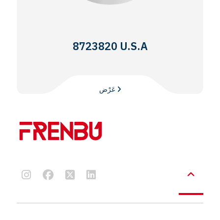
8723820 U.S.A
عَرْض