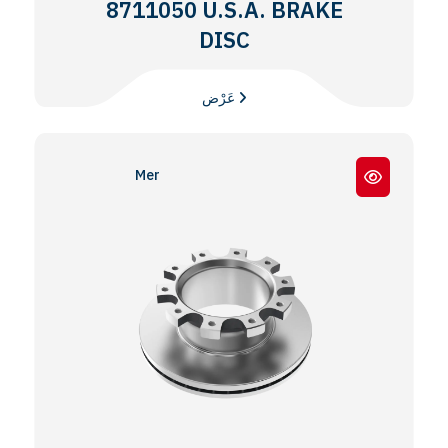
8711050 U.S.A. BRAKE
DISC
عَرْض
Meritor® EX225