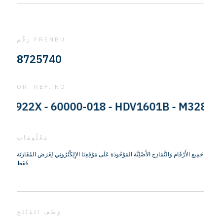
رَقْم FRENBU
8725740
OR. REF. NO
922X - 60000-018 - HDV1601B - M328N937 -
مَعْلُومَات
جَمِيع الأَرْقَام وَالنَّمَاذِج الأَصْلِيَّة المَوْجُودَة عَلَى مَوْقِعِنَا الإِلِكْتُرُونِي لِغَرَض المُقَارَنَة
فَقَط.
وَصْف المُنْتَج