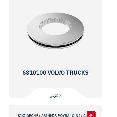
6810100 VOLVO TRUCKS
عَرْض
2 / FL - SIKI GEÇME ( AŞINMIŞ POYRA İÇİN ) / CLOSE FIT (FOR WEARE