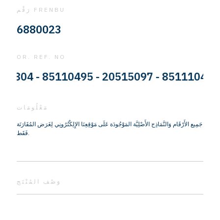
رَقْم FRENBU
6880023
OR. REF. NO
804 - 85110495 - 20515097 - 85111045 - 
مَعْلُومَات
جَمِيع الأَرْقَام وَالنَّمَاذِج الأَصْلِيَّة المَوْجُودَة عَلَى مَوْقِعِنَا الإِلِكْتُرُونِي لِغَرَض المُقَارَنَة
فَقَط.
وَصْف المُنْتَج