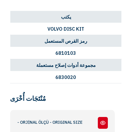
يكتب
VOLVO DISC KIT
رمز القرص المستعمل
6810103
مجموعة أدوات إصلاح مستعملة
6830020
مُنْتَجَات أُخْرَى
2 / FL - ORJİNAL ÖLÇÜ - ORIGINAL SIZE