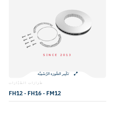
SINCE 2013
تَكْبِير الصُّورَة الرَّسْمِيَّة
طَرَازَات السَّيَّارَات
FH12 - FH16 - FM12