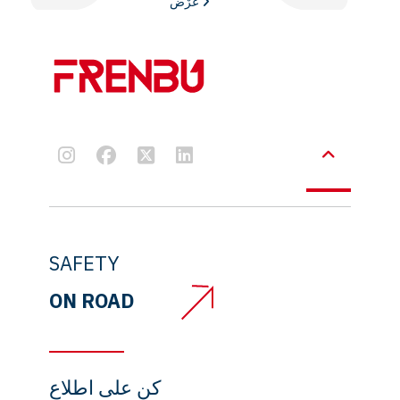
عَرْض
SAFETY
ON ROAD
كن على اطلاع