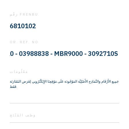
رَقْم FRENBU
6810102
OR. REF. NO
 - 03988838 - MBR9000 - 3092710S - 8551
مَعْلُومَات
جَمِيع الأَرْقَام وَالنَّمَاذِج الأَصْلِيَّة المَوْجُودَة عَلَى مَوْقِعِنَا الإِلِكْتُرُونِي لِغَرَض المُقَارَنَة
فَقَط.
وَصْف المُنْتَج