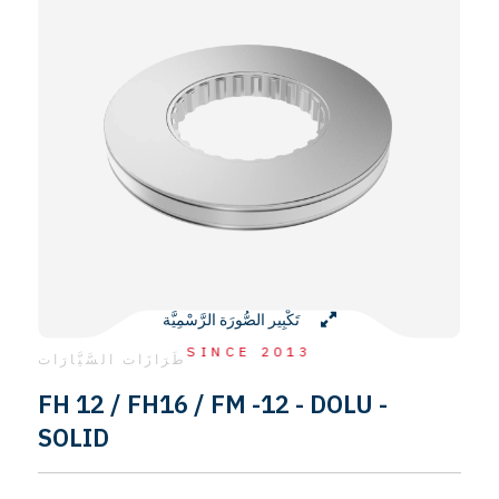
تَكْبِير الصُّورَة الرَّسْمِيَّة
SINCE 2013
طَرَازَات السَّيَّارَات
FH 12 / FH16 / FM -12 - DOLU -
SOLID