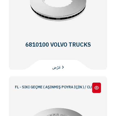
6810100 VOLVO TRUCKS
عَرْض
12 / FL - SIKI GEÇME ( AŞINMIŞ POYRA İÇİN ) / CLOSE FIT (FOR WEAR