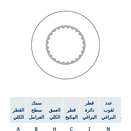
طر
عدد
قطر
سمك
قب
ثقوب
دائرة
قطر
العمق
سطح
القطر
براغي
البراغي
البراغي
المِكبح
الكلي
الفرامل
الكلي
A
B
H
C
I
N
⌀