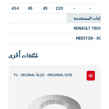
434
45
45
220
-
-
-
المركبات المستخدمة
RENAULT TRUCKS
MERITOR - ROR
مُنْتَجَات أُخْرَى
12 / FL - ORJİNAL ÖLÇÜ - ORIGINAL SIZE