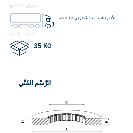
مَوْقِع المُنْتَج
الأَمَام مُنَاسِب لِلاِسْتِخْدَام فِي هَذَا القِسْم
وَزْن المُنْتَج
35 KG
الرَّسْم الفَنِّي