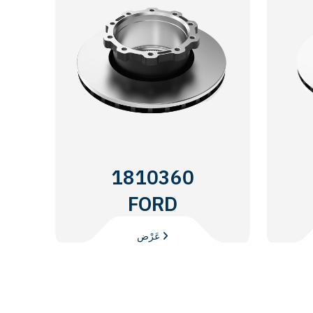
1810360
FORD
TRUCKS
عَرْض