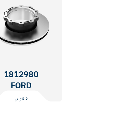
1812980
FORD
TRUCKS
عَرْض