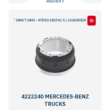
ANSEHEN
1840 7 1843 - ATEGO 1823 K/ S / LS2628 B/K - AROCS 1830
4222240 MERCEDES-BENZ
TRUCKS