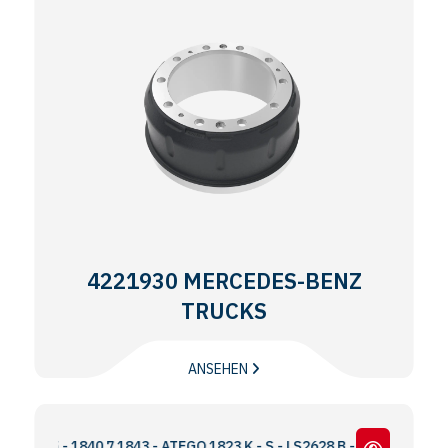
4221930 MERCEDES-BENZ
TRUCKS
ANSEHEN
- 1840 7 1843 - ATEGO 1823 K - S - LS2628 B - K - AROCS 1830 / HAF