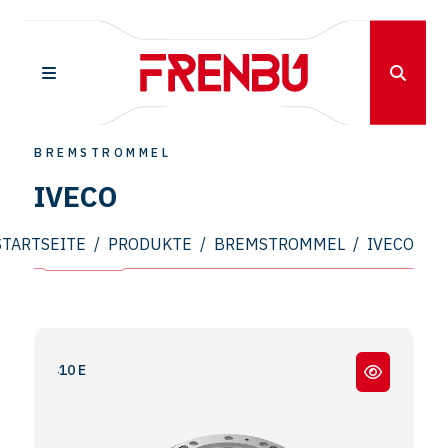
BREMSTROMMEL
IVECO
STARTSEITE
/
PRODUKTE
/
BREMSTROMMEL
/
IVECO
EUROTRAKKER - 340 E -