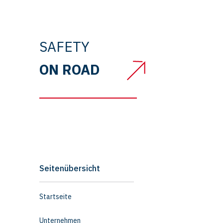
SAFETY
ON ROAD
Seitenübersicht
Startseite
Unternehmen