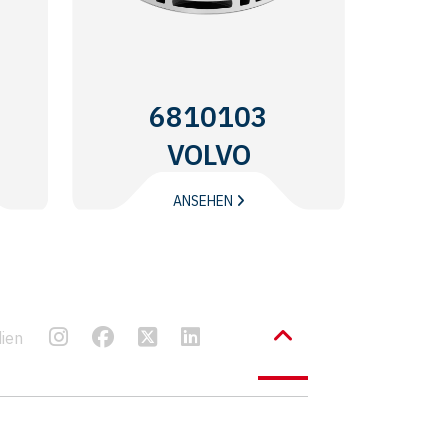
6810103
VOLVO
TRUCKS
ANSEHEN
dien