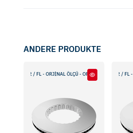
ANDERE PRODUKTE
 -12 / FL - ORJİNAL ÖLÇÜ - ORIGINAL SIZE
FH 12 / FH16 / FM -12 / FL - SIKI GE