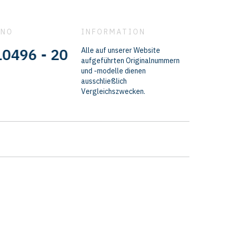
 NO
INFORMATION
- 20515093 - 7421575117 - 2042
Alle auf unserer Website
aufgeführten Originalnummern
und -modelle dienen
ausschließlich
Vergleichszwecken.