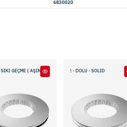
6830020
ÇME ( AŞINMIŞ POYRA İÇİN ) / CLOSE FIT (FOR WEARED HUB)
FH 12 / FH16 / FM -12 - DOLU - SOLID
FH 12 / FH16 / FM 