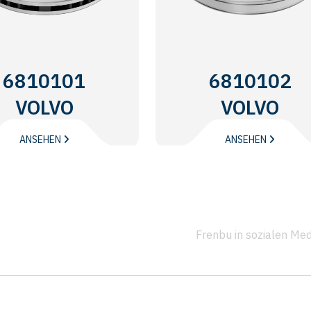
6810101
6810102
VOLVO
VOLVO
TRUCKS
TRUCKS
ANSEHEN
ANSEHEN
Frenbu in sozialen Me