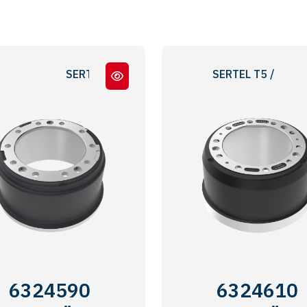
SERTEL T4 - 420 X 220
SERTEL T5 / PİLOT
6324590
6324610