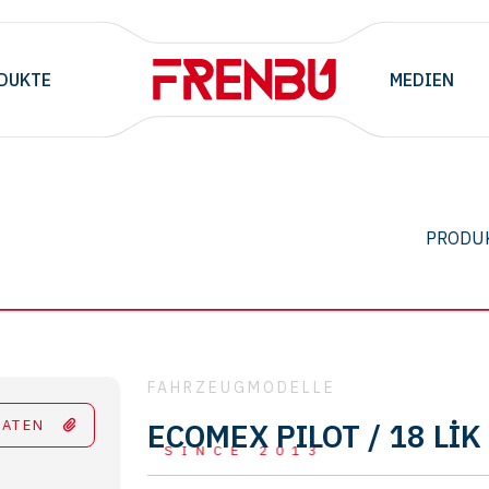
DUKTE
MEDIEN
PRODU
FAHRZEUGMODELLE
DATEN
ECOMEX PILOT / 18 L
SINCE 2013