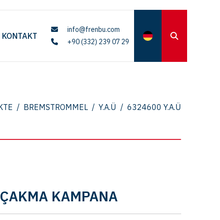
info@frenbu.com
KONTAKT
+90 (332) 239 07 29
KTE
/
BREMSTROMMEL
/
Y.A.Ü
/
6324600 Y.A.Ü
İK ÇAKMA KAMPANA