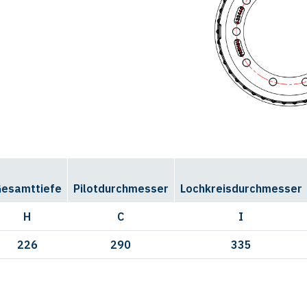
esamttiefe
Pilotdurchmesser
Lochkreisdurchmesser
H
C
I
226
290
335