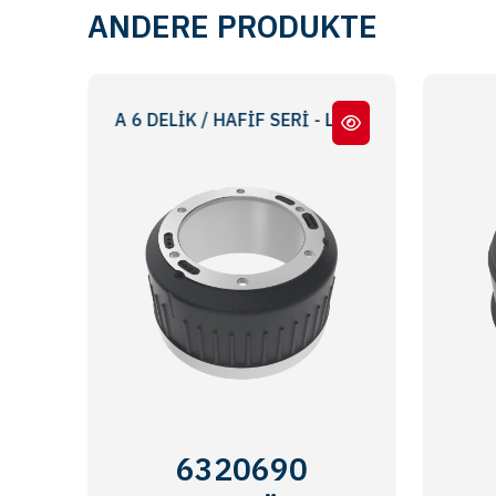
ANDERE PRODUKTE
ANA 6 DELİK / HAFİF SERİ - LIGHT SERIES 6 HOLES
6320690