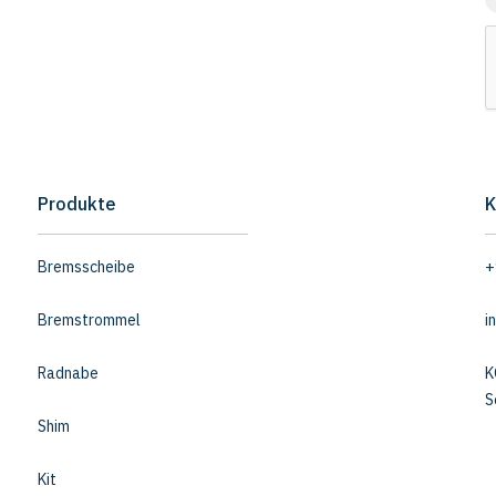
Produkte
K
Bremsscheibe
+
Bremstrommel
i
Radnabe
K
S
Shim
Kit