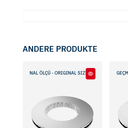
ANDERE PRODUKTE
L - ORJİNAL ÖLÇÜ - ORIGINAL SIZE
FH 12 / FH16 / FM -12 / FL - SIKI GEÇME ( A