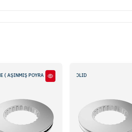
ŞINMIŞ POYRA İÇİN ) / CLOSE FIT (FOR WEARED HUB)
FH