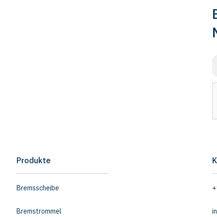
Produkte
K
Bremsscheibe
+
Bremstrommel
i