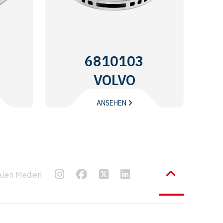
6810103
VOLVO
TRUCKS
ANSEHEN
ialen Medien