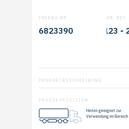
FRENBU NR.
OR. REF.
1075309 - 21094123 - 2150
6823390
PRODUKTBESCHREIBUNG
PRODUKTPOSITION
Hinten geeignet zur
Verwendung im Bereich