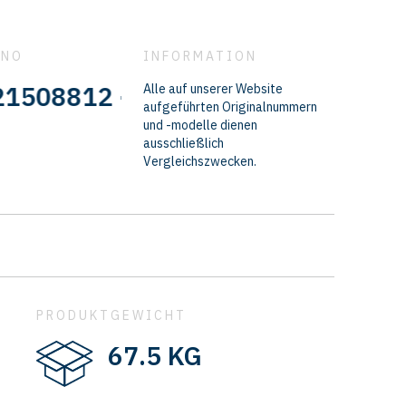
 NO
INFORMATION
8812 - 3171747 - 21451967 - 7
Alle auf unserer Website
aufgeführten Originalnummern
und -modelle dienen
ausschließlich
Vergleichszwecken.
PRODUKTGEWICHT
67.5 KG