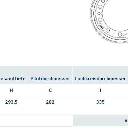
esamttiefe
Pilotdurchmesser
Lochkreisdurchmesser
H
C
I
293.5
282
335
V