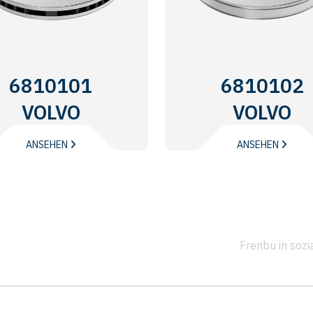
6810101
6810102
VOLVO
VOLVO
TRUCKS
TRUCKS
ANSEHEN
ANSEHEN
Frenbu in soz