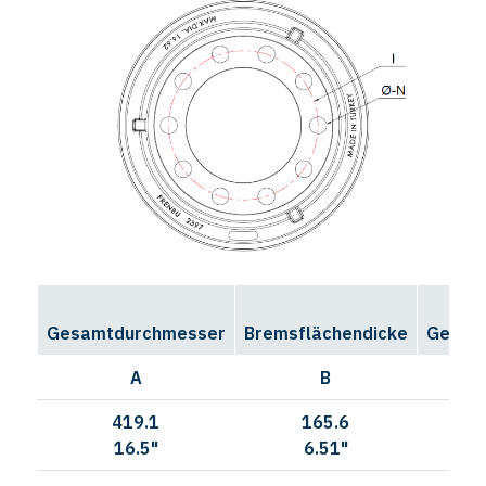
Gesamtdurchmesser
Bremsflächendicke
Gesamt
A
B
419.1
165.6
274
16.5"
6.51"
10.