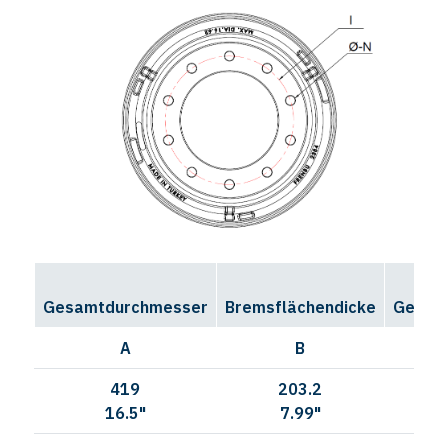
Gesamtdurchmesser
Bremsflächendicke
Gesamt
A
B
419
203.2
26
16.5"
7.99"
10.