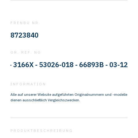
FRENBU NR.
8723840
OR. REF. NO
 3166X - 53026-018 - 66893B - 03-122978-
INFORMATION
Alle auf unserer Website aufgeführten Originalnummern und -modelle
dienen ausschließlich Vergleichszwecken.
PRODUKTBESCHREIBUNG