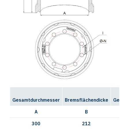
Gesamtdurchmesser
Bremsflächendicke
Gesamt
A
B
300
212
28