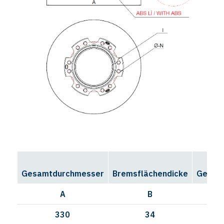
Gesamtdurchmesser
Bremsflächendicke
Gesamt
A
B
330
34
11