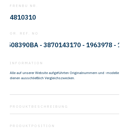
FRENBU NR.
4810310
OR. REF. NO
08390BA - 3870143170 - 1963978 - 140825
INFORMATION
Alle auf unserer Website aufgeführten Originalnummern und -modelle
dienen ausschließlich Vergleichszwecken.
PRODUKTBESCHREIBUNG
PRODUKTPOSITION