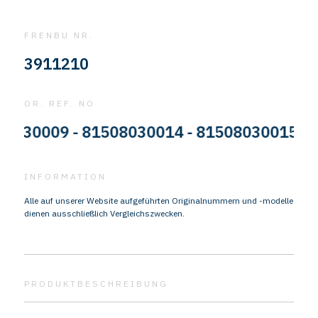
FRENBU NR.
3911210
OR. REF. NO
0009 - 81508030014 - 81508030015 - 815
INFORMATION
Alle auf unserer Website aufgeführten Originalnummern und -modelle
dienen ausschließlich Vergleichszwecken.
PRODUKTBESCHREIBUNG