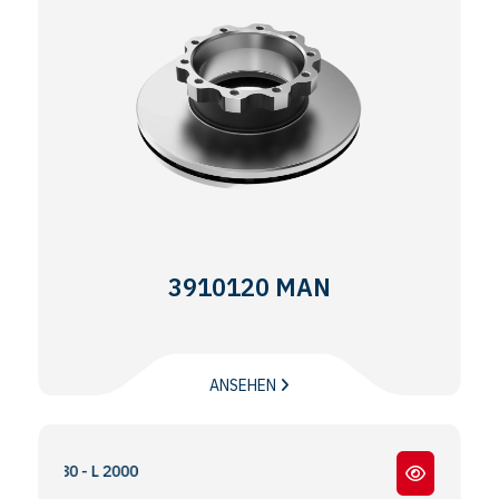
3910120 MAN
ANSEHEN
.180 - L 2000