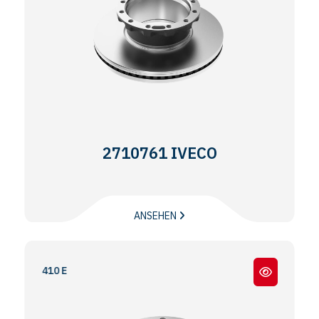
2710761 IVECO
ANSEHEN
E - 410 E