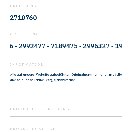
FRENBU NR.
2710760
OR. REF. NO
 - 2992477 - 7189475 - 2996327 - 196229
INFORMATION
Alle auf unserer Website aufgeführten Originalnummern und -modelle
dienen ausschließlich Vergleichszwecken.
PRODUKTBESCHREIBUNG
PRODUKTPOSITION