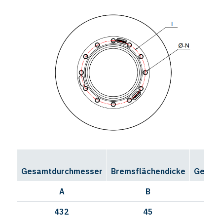
Gesamtdurchmesser
Bremsflächendicke
Gesamt
A
B
432
45
138