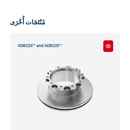
مُنْتَجَات أُخْرَى
se / ADB22X™ and ADB225™