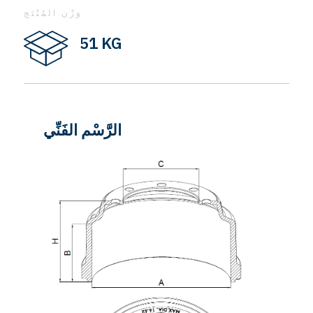
وَزْن المُنْتَج
51 KG
الرَّسْم الفَنِّي