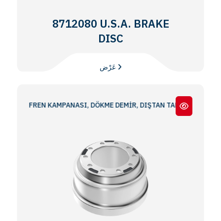
8712080 U.S.A. BRAKE
DISC
عَرْض
RT FREN KAMPANASI, DÖKME DEMİR, DIŞTAN TAKMA 16.50x7.00 S