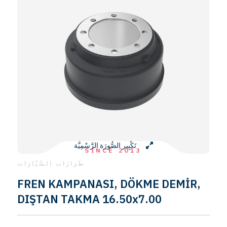
تَكْبِير الصُّورَة الرَّسْمِيَّة
SINCE 2013
طَرَازَات السَّيَّارَات
FREN KAMPANASI, DÖKME DEMİR,
DIŞTAN TAKMA 16.50x7.00