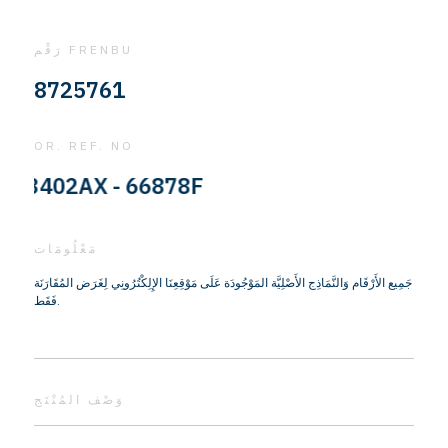
رَقْم FRENBU
8725761
OR. REF. NO
3402AX - 66878F
مَعْلُومَات
جَمِيع الأَرْقَام وَالنَّمَاذِج الأَصْلِيَّة المَوْجُودَة عَلَى مَوْقِعِنَا الإِلِكْتُرُونِي لِغَرَض المُقَارَنَة
فَقَط.
وَصْف المُنْتَج