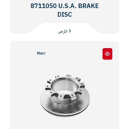
8711050 U.S.A. BRAKE
DISC
عَرْض
Meritor® EX225