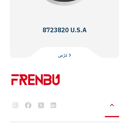
8723820 U.S.A
عَرْض