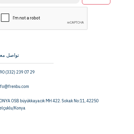
تواصل معن
90 (332) 239 07 29
nfo@frenbu.com
ONYA OSB büyükkayacık MH 422. Sokak No:11, 42250
elçuklu/Konya