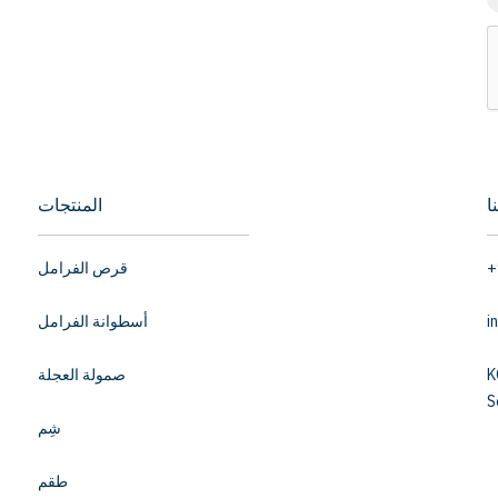
ا
المنتجات
+
قرص الفرامل
i
أسطوانة الفرامل
K
صمولة العجلة
S
شِم
طقم