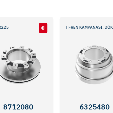
DIŞ İŞLEMELİ STANDART FREN KAMPANASI, DÖKME DEMİR,
Meritor® EX225
BRAKE DRUM, CAST I
8712080
6325480