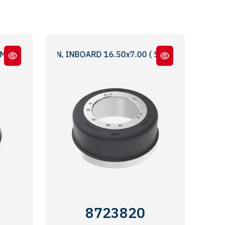
 DIŞTAN TAKMA 16.50x7.00 STANDARD BRAKE DRUM WITH 
RON, INBOARD 16.50x7.00 ( SPECIAL INFORMATION : 5 & 6
8723820