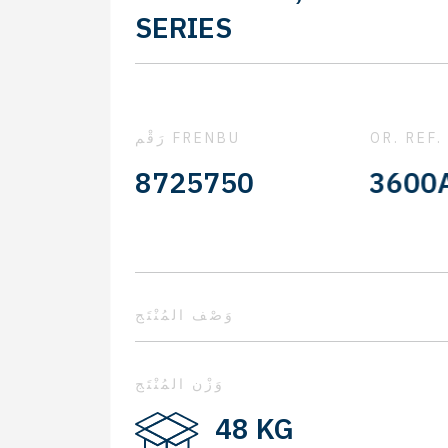
SERIES
OR. REF.
رَقْم FRENBU
60000-318 - 3600AX
8725750
وَصْف المُنْتَج
وَزْن المُنْتَج
48 KG