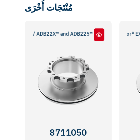
مُنْتَجَات أُخْرَى
mse / ADB22X™ and ADB225™
8711050