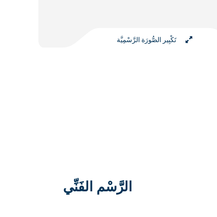
تَكْبِير الصُّورَة الرَّسْمِيَّة
الرَّسْم الفَنِّي