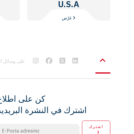
U.S.A
عَرْض
Frenbu على وسائل
كن على اطلاع
اشترك في النشرة البريدية
اشترك