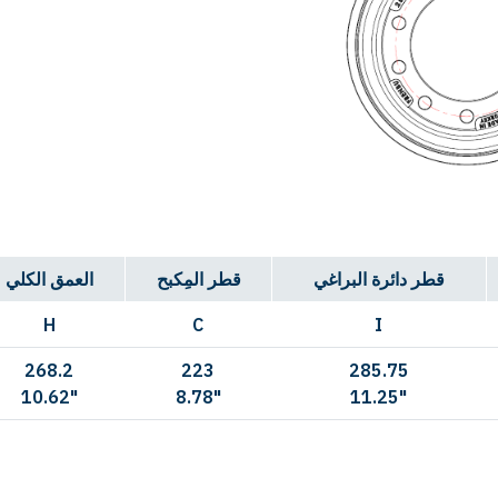
قطر دائرة البراغي
قطر المِكبح
العمق الكلي
H
C
I
268.2
223
285.75
10.62"
8.78"
11.25"