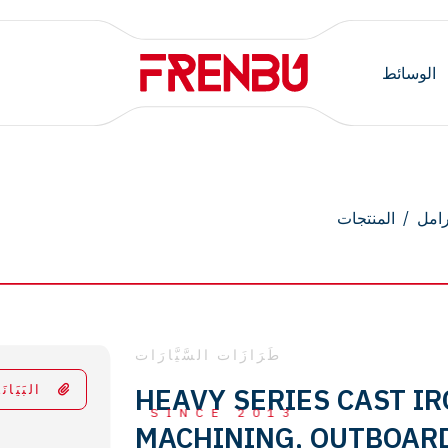
الوسائط
رامل
/
المنتجات
طَرَازَات السَّيَّارَات
HEAVY SERIES CAST I
البَيَانَ
SINCE 2013
MACHINING, OUTBOARD