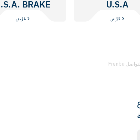
.S.A. BRAKE
U.S.A
DISC
عَرْض
عَرْض
 التواصل