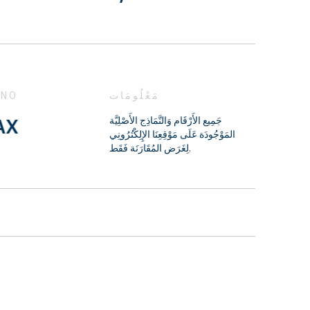
مَعْلُومَات
 NO
جَمِيع الأَرْقَام وَالنَّمَاذِج الأَصْلِيَّة
المَوْجُودَة عَلَى مَوْقِعِنَا الإِلِكْتُرُونِي
لِغَرَض المُقَارَنَة فَقَط.