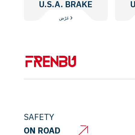
U.S.A. BRAKE
U
DISC
عَرْض
SAFETY
ON ROAD